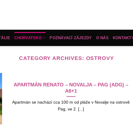
TÁLIE
CHORVATSKO
POZNÁVACÍ ZÁJEZDY
O NÁS
KONTAKT
CATEGORY ARCHIVES:
OSTROVY
APARTMÁN RENATO – NOVALJA – PAG (ADG) –
A6+1
Apartmán se nachází cca 100 m od pláže v Novalje na ostrově
Pag, ve 2. [...]