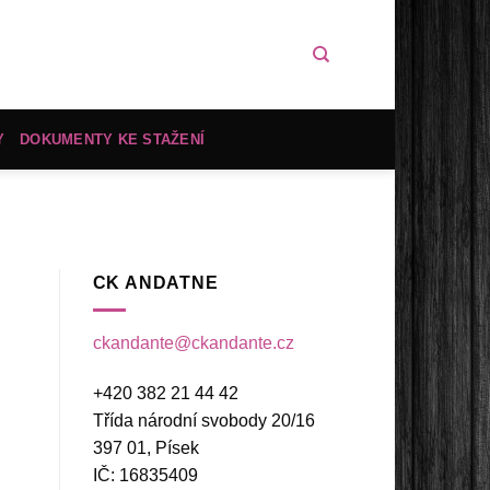
Y
DOKUMENTY KE STAŽENÍ
CK ANDATNE
ckandante@ckandante.cz
+420 382 21 44 42
Třída národní svobody 20/16
397 01, Písek
IČ: 16835409