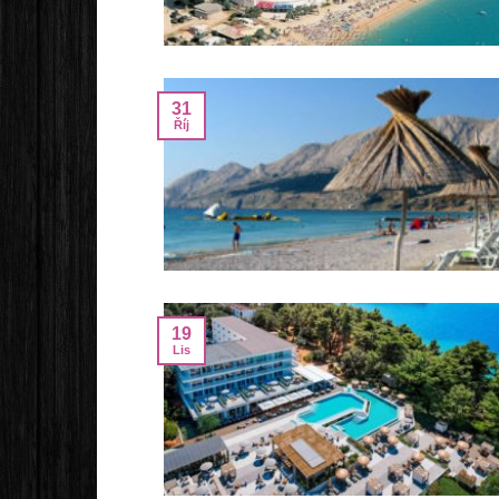
31
Říj
19
Lis