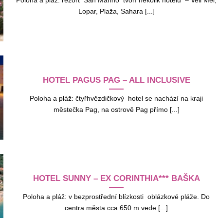
Poloha a pláž: rezort San Marino tvoří několik hotelů – Veli Mel,
Lopar, Plaža, Sahara [...]
HOTEL PAGUS PAG – ALL INCLUSIVE
Poloha a pláž: čtyřhvězdičkový hotel se nachází na kraji
městečka Pag, na ostrově Pag přímo [...]
HOTEL SUNNY – EX CORINTHIA*** BAŠKA
Poloha a pláž: v bezprostřední blízkosti oblázkové pláže. Do
centra města cca 650 m vede [...]