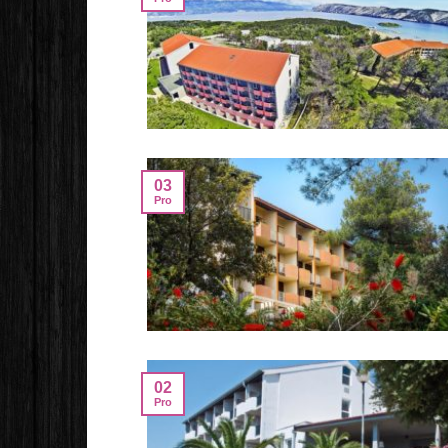
03
Pro
02
Pro