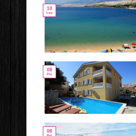
10
Led
08
Pro
06
Pro