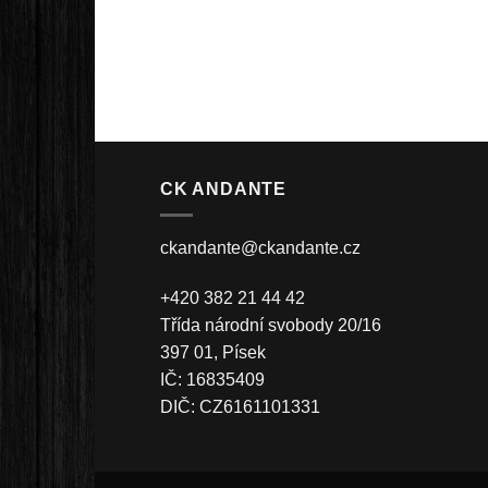
CK ANDANTE
ckandante@ckandante.cz
+420 382 21 44 42
Třída národní svobody 20/16
397 01, Písek
IČ: 16835409
DIČ: CZ6161101331