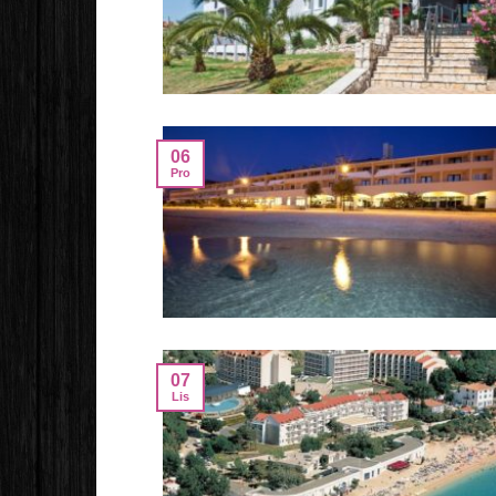
06
Pro
07
Lis