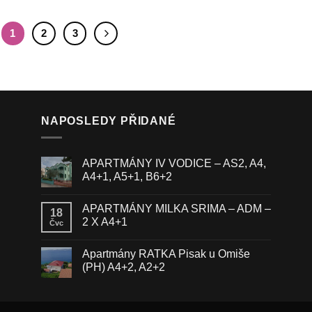
1
2
3
NAPOSLEDY PŘIDANÉ
APARTMÁNY IV VODICE – AS2, A4,
A4+1, A5+1, B6+2
APARTMÁNY MILKA SRIMA – ADM –
18
2 X A4+1
Čvc
Apartmány RATKA Pisak u Omiše
(PH) A4+2, A2+2