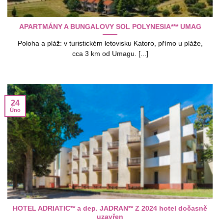
APARTMÁNY A BUNGALOVY SOL POLYNESIA*** UMAG
Poloha a pláž: v turistickém letovisku Katoro, přímo u pláže,
cca 3 km od Umagu. [...]
24
Úno
HOTEL ADRIATIC** a dep. JADRAN** Z 2024 hotel dočasně
uzavřen