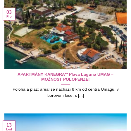
03
Pro
APARTMÁNY KANEGRA** Plava Laguna UMAG –
MOŽNOST POLOPENZE!
Poloha a pláž: areál se nachází 8 km od centra Umagu, v
borovém lese, s [...]
13
Led