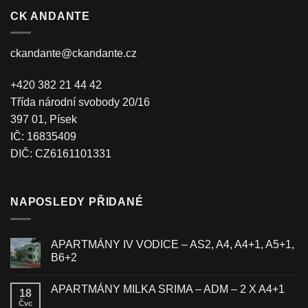
CK ANDANTE
ckandante@ckandante.cz
+420 382 21 44 42
Třída národní svobody 20/16
397 01, Písek
IČ: 16835409
DIČ: CZ6161101331
NAPOSLEDY PŘIDANÉ
APARTMÁNY IV VODICE – AS2, A4, A4+1, A5+1,
B6+2
APARTMÁNY MILKA SRIMA – ADM – 2 X A4+1
18
Čvc