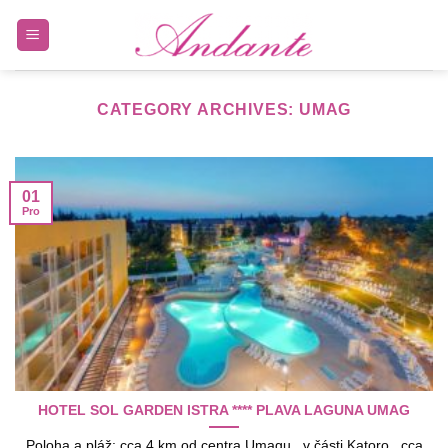
Skip
to
content
CATEGORY ARCHIVES:
UMAG
01
Pro
HOTEL SOL GARDEN ISTRA **** PLAVA LAGUNA UMAG
Poloha a pláž: cca 4 km od centra Umagu, v části Katoro, cca