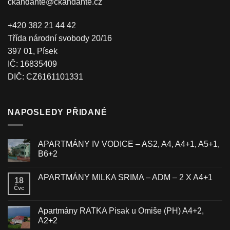
ckandante@ckandante.cz
+420 382 21 44 42
Třída národní svobody 20/16
397 01, Písek
IČ: 16835409
DIČ: CZ6161101331
NAPOSLEDY PŘIDANÉ
APARTMÁNY IV VODICE – AS2, A4, A4+1, A5+1,
B6+2
APARTMÁNY MILKA SRIMA – ADM – 2 X A4+1
18
Čvc
Apartmány RATKA Pisak u Omiše (PH) A4+2,
A2+2