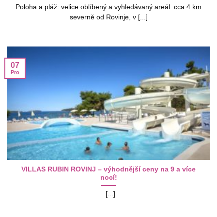
Poloha a pláž: velice oblíbený a vyhledávaný areál cca 4 km
severně od Rovinje, v [...]
07
Pro
VILLAS RUBIN ROVINJ – výhodnější ceny na 9 a více
nocí!
[...]